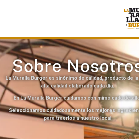
Sobre Nosotro
La Muralla Burger es sinónimo de calidad, producto de l
alta calidad elaborado cada día.
En La Muralla Burger cuidamos con mimo cada detall
Seleccionamos cuidadosamente los mejores ingredien
para traerlos a nuestro local