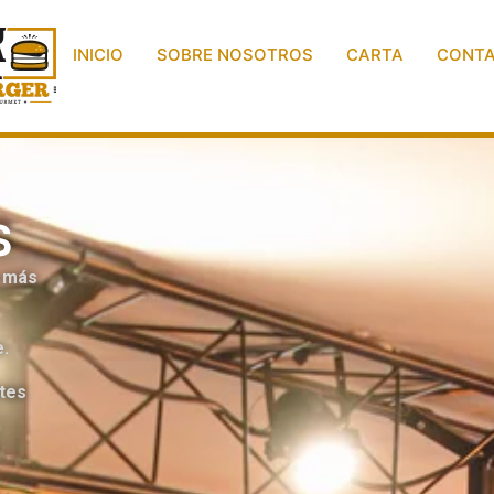
INICIO
SOBRE NOSOTROS
CARTA
CONT
s
a más
e.
tes